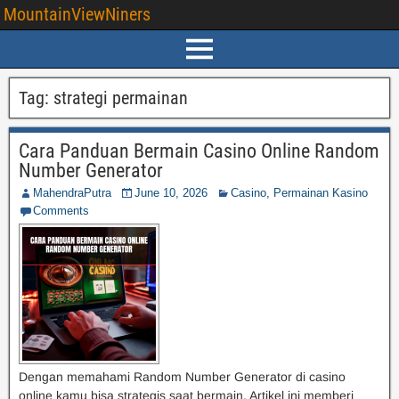
MountainViewNiners
Tag:
strategi permainan
Cara Panduan Bermain Casino Online Random
Number Generator
MahendraPutra
June 10, 2026
Casino
,
Permainan Kasino
Comments
Dengan memahami Random Number Generator di casino
online kamu bisa strategis saat bermain. Artikel ini memberi