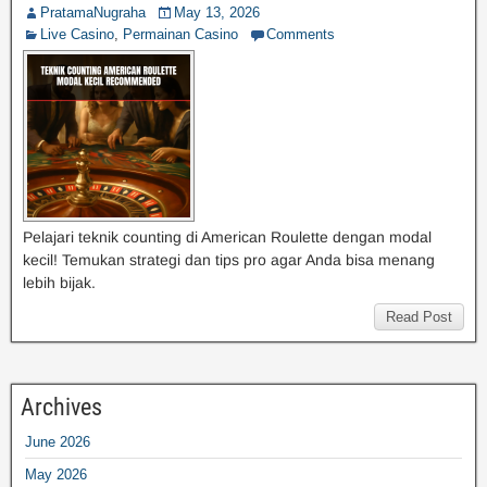
PratamaNugraha
May 13, 2026
Live Casino
,
Permainan Casino
Comments
Pelajari teknik counting di American Roulette dengan modal
kecil! Temukan strategi dan tips pro agar Anda bisa menang
lebih bijak.
Read Post
Archives
June 2026
May 2026