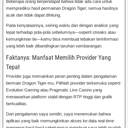
Beberapa orang berpendapat bahwa tidak ada cara untuk
memprediksi hasil permainan Dragon Tiger; semua hasilnya
acak dan tidak dapat dihitung.
Pada kenyataannya, seiring waktu dan dengan analisis yang
tepat terhadap pola-pola sebelumnya—seperti streaks atau
kemungkinan tie—kamu bisa membuat tebakan terinformasi
yang lebih baik dibandingkan taruhan sembarangan.
Faktanya: Manfaat Memilih Provider Yang
Tepat
Provider juga memainkan peran penting dalam pengalaman
bermain Dragon Tiger-mu. Pilihlah provider terkemuka seperti
Evolution Gaming atau Pragmatic Live Casino yang
menawarkan platform stabil dengan RTP tinggi dan grafik
berkualitas.
Dari pengalaman saya sendiri, saya menemukan bahwa
aplikasi yang baik memungkinkan akses ke data real-time
mengenai hasil-hasil sebelumnya membuat saya lebih mudah