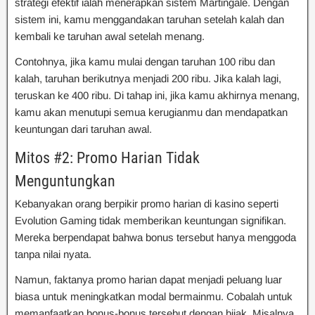
strategi efektif ialah menerapkan sistem Martingale. Dengan
sistem ini, kamu menggandakan taruhan setelah kalah dan
kembali ke taruhan awal setelah menang.
Contohnya, jika kamu mulai dengan taruhan 100 ribu dan
kalah, taruhan berikutnya menjadi 200 ribu. Jika kalah lagi,
teruskan ke 400 ribu. Di tahap ini, jika kamu akhirnya menang,
kamu akan menutupi semua kerugianmu dan mendapatkan
keuntungan dari taruhan awal.
Mitos #2: Promo Harian Tidak
Menguntungkan
Kebanyakan orang berpikir promo harian di kasino seperti
Evolution Gaming tidak memberikan keuntungan signifikan.
Mereka berpendapat bahwa bonus tersebut hanya menggoda
tanpa nilai nyata.
Namun, faktanya promo harian dapat menjadi peluang luar
biasa untuk meningkatkan modal bermainmu. Cobalah untuk
memanfaatkan bonus-bonus tersebut dengan bijak. Misalnya,