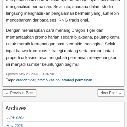
menganalisis permainan. Selain itu, suasana dalam studio
langsung menghadirkan pengalaman bermain yang jauh lebih
mendebarkan daripada sesi RNG tradisional.
Dengan menerapkan cara menang Dragon Tiger dan
memanfaatkan promo harian secara bijaksana, peluang kamu
untuk meraih kemenangan pasti semakin meningkat. Selalu
ingat bahwa kombinasi strategi matang serta pemanfaatan
properti di kasino bisa mengubah permainan menyenangkan
ini menjadi sumber keuntungan bagimu!
Updated: May 28, 2026 — 4:36 pm
Tags:
dragon tiger
,
promo kasino
,
strategi permainan
← Previous Post
Next Post →
Archives
June 2026
May 2026