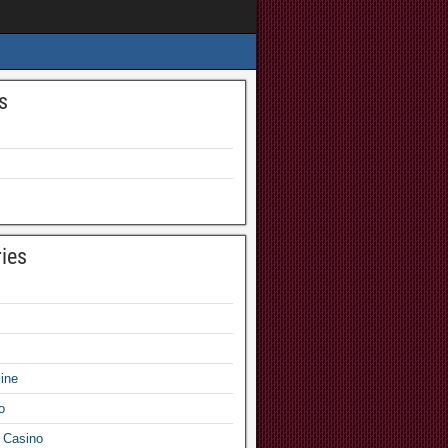
s
ies
ine
o
 Casino