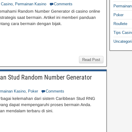
Casino
,
Permainan Kasino
Comments
Permainan
mahami Random Number Generator di casino online
Poker
strategis saat bermain. Artikel ini memberi panduan
ntang cara bermain dengan bijak.
Roullete
Tips Casin
Uncategor
Read Post
ean Stud Random Number Generator
rmainan Kasino
,
Poker
Comments
erbagai kelemahan dari sistem Caribbean Stud RNG
 yang dapat mempengaruhi proses bermain Anda.
an mendalam terbaru di sini.