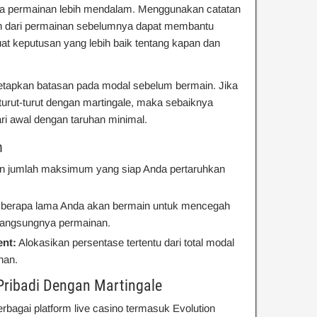
ola permainan lebih mendalam. Menggunakan catatan
an dari permainan sebelumnya dapat membantu
 keputusan yang lebih baik tentang kapan dan
apkan batasan pada modal sebelum bermain. Jika
urut-turut dengan martingale, maka sebaiknya
ari awal dengan taruhan minimal.
n
n jumlah maksimum yang siap Anda pertaruhkan
 berapa lama Anda akan bermain untuk mencegah
langsungnya permainan.
nt:
Alokasikan persentase tertentu dari total modal
nan.
Pribadi Dengan Martingale
rbagai platform live casino termasuk Evolution