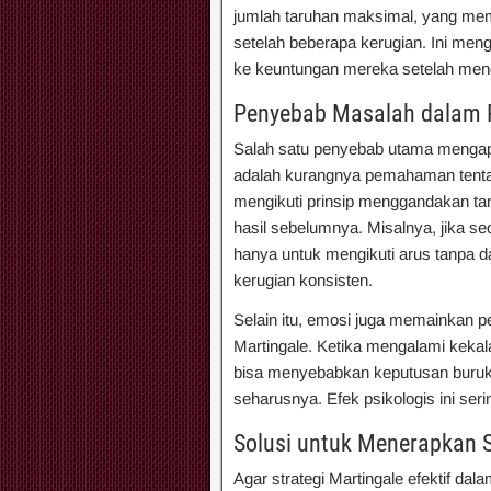
jumlah taruhan maksimal, yang memb
setelah beberapa kerugian. Ini meng
ke keuntungan mereka setelah menga
Penyebab Masalah dalam 
Salah satu penyebab utama mengapa 
adalah kurangnya pemahaman tenta
mengikuti prinsip menggandakan ta
hasil sebelumnya. Misalnya, jika s
hanya untuk mengikuti arus tanpa 
kerugian konsisten.
Selain itu, emosi juga memainkan 
Martingale. Ketika mengalami kekal
bisa menyebabkan keputusan buruk 
seharusnya. Efek psikologis ini seri
Solusi untuk Menerapkan S
Agar strategi Martingale efektif da