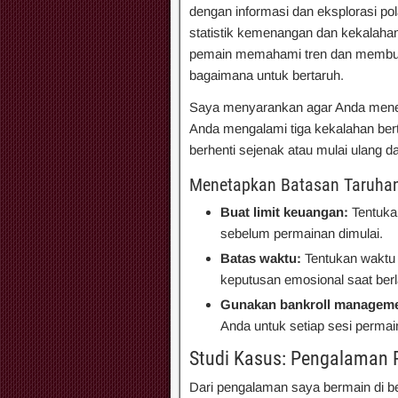
dengan informasi dan eksplorasi p
statistik kemenangan dan kekalah
pemain memahami tren dan membuat
bagaimana untuk bertaruh.
Saya menyarankan agar Anda menet
Anda mengalami tiga kekalahan bert
berhenti sejenak atau mulai ulang d
Menetapkan Batasan Taruha
Buat limit keuangan:
Tentuka
sebelum permainan dimulai.
Batas waktu:
Tentukan waktu
keputusan emosional saat ber
Gunakan bankroll manageme
Anda untuk setiap sesi permai
Studi Kasus: Pengalaman 
Dari pengalaman saya bermain di be