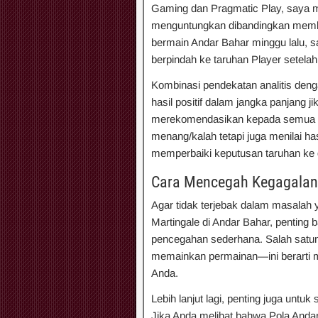
Gaming dan Pragmatic Play, saya 
menguntungkan dibandingkan membab
bermain Andar Bahar minggu lalu, 
berpindah ke taruhan Player setelah
Kombinasi pendekatan analitis denga
hasil positif dalam jangka panjang j
merekomendasikan kepada semua pe
menang/kalah tetapi juga menilai ha
memperbaiki keputusan taruhan ke
Cara Mencegah Kegagalan
Agar tidak terjebak dalam masalah 
Martingale di Andar Bahar, penting
pencegahan sederhana. Salah satu
memainkan permainan—ini berarti me
Anda.
Lebih lanjut lagi, penting juga unt
Jika Anda melihat bahwa Pola Andar