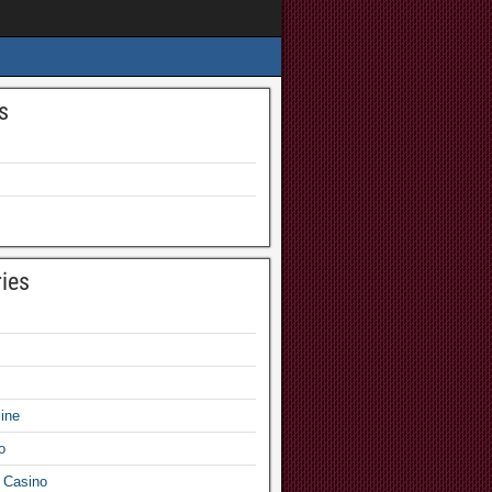
s
ies
ine
o
 Casino