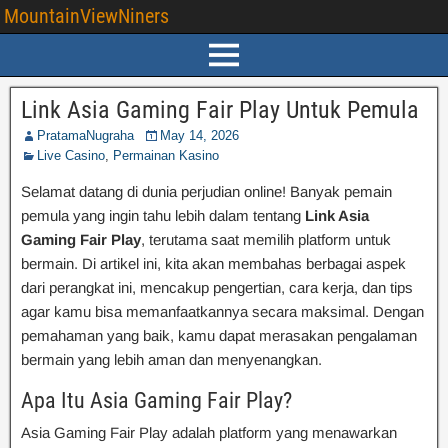
MountainViewNiners
Link Asia Gaming Fair Play Untuk Pemula
PratamaNugraha
May 14, 2026
Live Casino
,
Permainan Kasino
Selamat datang di dunia perjudian online! Banyak pemain
pemula yang ingin tahu lebih dalam tentang
Link Asia
Gaming Fair Play
, terutama saat memilih platform untuk
bermain. Di artikel ini, kita akan membahas berbagai aspek
dari perangkat ini, mencakup pengertian, cara kerja, dan tips
agar kamu bisa memanfaatkannya secara maksimal. Dengan
pemahaman yang baik, kamu dapat merasakan pengalaman
bermain yang lebih aman dan menyenangkan.
Apa Itu Asia Gaming Fair Play?
Asia Gaming Fair Play adalah platform yang menawarkan