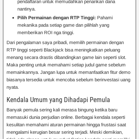
pendaftaran untuk memudahkan penarikan dana
nantinya.
Pilih Permainan dengan RTP Tinggi:
Pahami
mekanika pada setiap game dan pilihlah yang
memberikan ROI nga tinggi.
Dari pengalaman saya pribadi, memilih permainan dengan
RTP tinggi seperti Blackjack bisa meningkatkan peluang
menang secara drastis dibandingkan game lain seperti slot.
Maka penting untuk memahami setiap judul game sebelum
memainkannya. Jangan lupa untuk memanfaatkan fitur demo
biasanya tersedia untuk mencoba sebelum berinvestasi uang
nyata.
Kendala Umum yang Dihadapi Pemula
Banyak pemula sering kali merasa bingung ketika baru
memasuki dunia perjudian online. Berbagai kendala seperti
kesulitan memahami aturan permainan hingga frustasi saat
mengalami kerugian besar sering terjadi. Meski demikian,