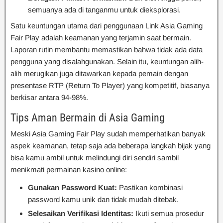
semuanya ada di tanganmu untuk dieksplorasi.
Satu keuntungan utama dari penggunaan Link Asia Gaming
Fair Play adalah keamanan yang terjamin saat bermain.
Laporan rutin membantu memastikan bahwa tidak ada data
pengguna yang disalahgunakan. Selain itu, keuntungan alih-
alih merugikan juga ditawarkan kepada pemain dengan
presentase RTP (Return To Player) yang kompetitif, biasanya
berkisar antara 94-98%.
Tips Aman Bermain di Asia Gaming
Meski Asia Gaming Fair Play sudah memperhatikan banyak
aspek keamanan, tetap saja ada beberapa langkah bijak yang
bisa kamu ambil untuk melindungi diri sendiri sambil
menikmati permainan kasino online:
Gunakan Password Kuat:
Pastikan kombinasi
password kamu unik dan tidak mudah ditebak.
Selesaikan Verifikasi Identitas:
Ikuti semua prosedur