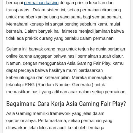
berbagai
permainan kasino
dengan prinsip keadilan dan
transparansi. Dalam sistem ini, setiap permainan dirancang
untuk memberikan peluang yang sama bagi semua pemain.
Memahami konsep ini sangat penting sebelum kamu mulai
bermain. Dalam banyak hal, fairness menjadi jaminan bahwa
tidak ada praktik curang yang berlaku dalam permainan.
Selama ini, banyak orang ragu untuk terjun ke dunia perjudian
online karena anggapan bahwa hasil permainan sudah diatur.
Namun, dengan menggunakan Asia Gaming Fair Play, kamu
dapat percaya bahwa hasilnya murni berdasarkan
keberuntungan dan keterampilan. Mereka menerapkan
teknologi RNG (Random Number Generator) untuk
memastikan hasil yang adil dan acak dalam setiap permainan.
Bagaimana Cara Kerja Asia Gaming Fair Play?
Asia Gaming memiliki framework yang jelas dalam
operasionalnya. Pertama-tama, setiap permainan yang
ditawarkan telah lolos dari audit ketat oleh lembaga