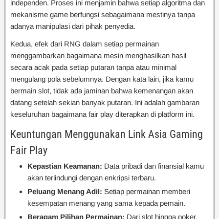
independen. Proses ini menjamin bahwa setiap algoritma dan
mekanisme game berfungsi sebagaimana mestinya tanpa
adanya manipulasi dari pihak penyedia.
Kedua, efek dari RNG dalam setiap permainan
menggambarkan bagaimana mesin menghasilkan hasil
secara acak pada setiap putaran tanpa atau minimal
mengulang pola sebelumnya. Dengan kata lain, jika kamu
bermain slot, tidak ada jaminan bahwa kemenangan akan
datang setelah sekian banyak putaran. Ini adalah gambaran
keseluruhan bagaimana fair play diterapkan di platform ini.
Keuntungan Menggunakan Link Asia Gaming
Fair Play
Kepastian Keamanan:
Data pribadi dan finansial kamu
akan terlindungi dengan enkripsi terbaru.
Peluang Menang Adil:
Setiap permainan memberi
kesempatan menang yang sama kepada pemain.
Beragam Pilihan Permainan:
Dari slot hingga poker,