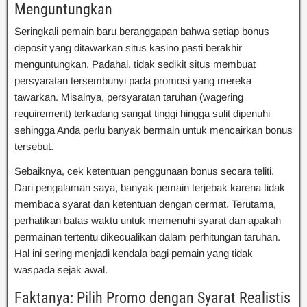
Menguntungkan
Seringkali pemain baru beranggapan bahwa setiap bonus
deposit yang ditawarkan situs kasino pasti berakhir
menguntungkan. Padahal, tidak sedikit situs membuat
persyaratan tersembunyi pada promosi yang mereka
tawarkan. Misalnya, persyaratan taruhan (wagering
requirement) terkadang sangat tinggi hingga sulit dipenuhi
sehingga Anda perlu banyak bermain untuk mencairkan bonus
tersebut.
Sebaiknya, cek ketentuan penggunaan bonus secara teliti.
Dari pengalaman saya, banyak pemain terjebak karena tidak
membaca syarat dan ketentuan dengan cermat. Terutama,
perhatikan batas waktu untuk memenuhi syarat dan apakah
permainan tertentu dikecualikan dalam perhitungan taruhan.
Hal ini sering menjadi kendala bagi pemain yang tidak
waspada sejak awal.
Faktanya: Pilih Promo dengan Syarat Realistis