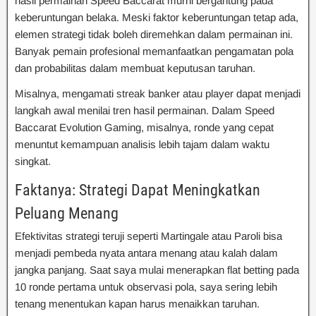
hasil permainan Speed Baccarat murni bergantung pada
keberuntungan belaka. Meski faktor keberuntungan tetap ada,
elemen strategi tidak boleh diremehkan dalam permainan ini.
Banyak pemain profesional memanfaatkan pengamatan pola
dan probabilitas dalam membuat keputusan taruhan.
Misalnya, mengamati streak banker atau player dapat menjadi
langkah awal menilai tren hasil permainan. Dalam Speed
Baccarat Evolution Gaming, misalnya, ronde yang cepat
menuntut kemampuan analisis lebih tajam dalam waktu
singkat.
Faktanya: Strategi Dapat Meningkatkan
Peluang Menang
Efektivitas strategi teruji seperti Martingale atau Paroli bisa
menjadi pembeda nyata antara menang atau kalah dalam
jangka panjang. Saat saya mulai menerapkan flat betting pada
10 ronde pertama untuk observasi pola, saya sering lebih
tenang menentukan kapan harus menaikkan taruhan.