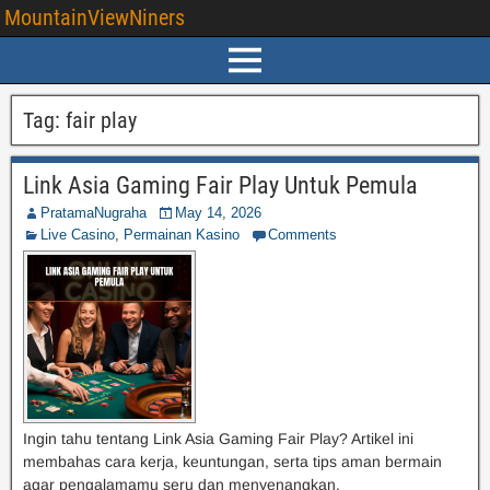
MountainViewNiners
Tag:
fair play
Link Asia Gaming Fair Play Untuk Pemula
PratamaNugraha
May 14, 2026
Live Casino
,
Permainan Kasino
Comments
Ingin tahu tentang Link Asia Gaming Fair Play? Artikel ini
membahas cara kerja, keuntungan, serta tips aman bermain
agar pengalamamu seru dan menyenangkan.