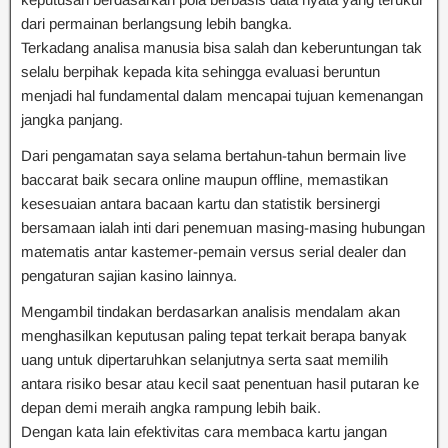
dari permainan berlangsung lebih bangka.
Terkadang analisa manusia bisa salah dan keberuntungan tak
selalu berpihak kepada kita sehingga evaluasi beruntun
menjadi hal fundamental dalam mencapai tujuan kemenangan
jangka panjang.
Dari pengamatan saya selama bertahun-tahun bermain live
baccarat baik secara online maupun offline, memastikan
kesesuaian antara bacaan kartu dan statistik bersinergi
bersamaan ialah inti dari penemuan masing-masing hubungan
matematis antar kastemer-pemain versus serial dealer dan
pengaturan sajian kasino lainnya.
Mengambil tindakan berdasarkan analisis mendalam akan
menghasilkan keputusan paling tepat terkait berapa banyak
uang untuk dipertaruhkan selanjutnya serta saat memilih
antara risiko besar atau kecil saat penentuan hasil putaran ke
depan demi meraih angka rampung lebih baik.
Dengan kata lain efektivitas cara membaca kartu jangan