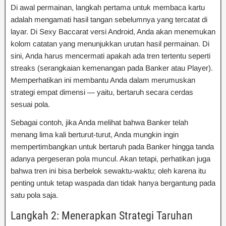
Di awal permainan, langkah pertama untuk membaca kartu
adalah mengamati hasil tangan sebelumnya yang tercatat di
layar. Di Sexy Baccarat versi Android, Anda akan menemukan
kolom catatan yang menunjukkan urutan hasil permainan. Di
sini, Anda harus mencermati apakah ada tren tertentu seperti
streaks (serangkaian kemenangan pada Banker atau Player).
Memperhatikan ini membantu Anda dalam merumuskan
strategi empat dimensi — yaitu, bertaruh secara cerdas
sesuai pola.
Sebagai contoh, jika Anda melihat bahwa Banker telah
menang lima kali berturut-turut, Anda mungkin ingin
mempertimbangkan untuk bertaruh pada Banker hingga tanda
adanya pergeseran pola muncul. Akan tetapi, perhatikan juga
bahwa tren ini bisa berbelok sewaktu-waktu; oleh karena itu
penting untuk tetap waspada dan tidak hanya bergantung pada
satu pola saja.
Langkah 2: Menerapkan Strategi Taruhan