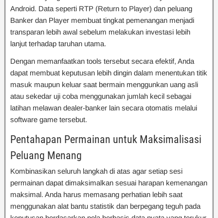
Android. Data seperti RTP (Return to Player) dan peluang
Banker dan Player membuat tingkat pemenangan menjadi
transparan lebih awal sebelum melakukan investasi lebih
lanjut terhadap taruhan utama.
Dengan memanfaatkan tools tersebut secara efektif, Anda
dapat membuat keputusan lebih dingin dalam menentukan titik
masuk maupun keluar saat bermain menggunkan uang asli
atau sekedar uji coba menggunakan jumlah kecil sebagai
latihan melawan dealer-banker lain secara otomatis melalui
software game tersebut.
Pentahapan Permainan untuk Maksimalisasi
Peluang Menang
Kombinasikan seluruh langkah di atas agar setiap sesi
permainan dapat dimaksimalkan sesuai harapan kemenangan
maksimal. Anda harus memasang perhatian lebih saat
menggunakan alat bantu statistik dan berpegang teguh pada
keputusan berdasarkan pola berbasis data nyata yang terukur