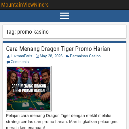
MountainViewNiners
Tag:
promo kasino
Cara Menang Dragon Tiger Promo Harian
LukmanFaris
May 28, 2026
Permainan Casino
Comments
Pelajari cara menang Dragon Tiger dengan efektif melalui
strategi cerdas dan promo harian. Mari tingkatkan peluangmu
meraih kemenangan!