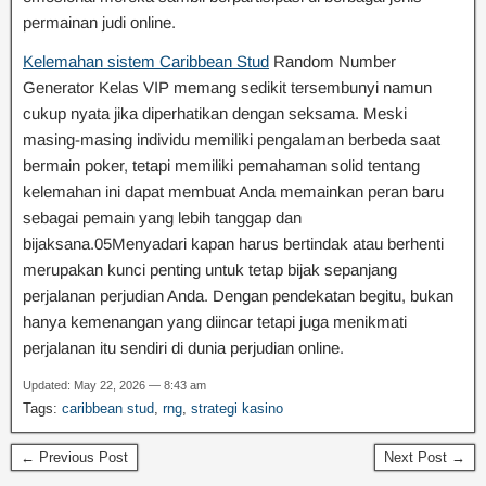
permainan judi online.
Kelemahan sistem Caribbean Stud
Random Number
Generator Kelas VIP memang sedikit tersembunyi namun
cukup nyata jika diperhatikan dengan seksama. Meski
masing-masing individu memiliki pengalaman berbeda saat
bermain poker, tetapi memiliki pemahaman solid tentang
kelemahan ini dapat membuat Anda memainkan peran baru
sebagai pemain yang lebih tanggap dan
bijaksana.05Menyadari kapan harus bertindak atau berhenti
merupakan kunci penting untuk tetap bijak sepanjang
perjalanan perjudian Anda. Dengan pendekatan begitu, bukan
hanya kemenangan yang diincar tetapi juga menikmati
perjalanan itu sendiri di dunia perjudian online.
Updated: May 22, 2026 — 8:43 am
Tags:
caribbean stud
,
rng
,
strategi kasino
← Previous Post
Next Post →