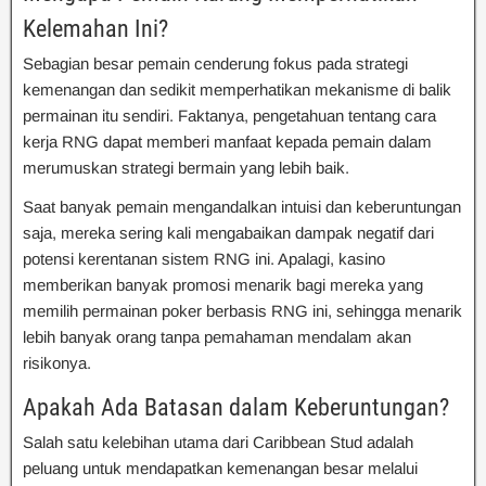
Kelemahan Ini?
Sebagian besar pemain cenderung fokus pada strategi
kemenangan dan sedikit memperhatikan mekanisme di balik
permainan itu sendiri. Faktanya, pengetahuan tentang cara
kerja RNG dapat memberi manfaat kepada pemain dalam
merumuskan strategi bermain yang lebih baik.
Saat banyak pemain mengandalkan intuisi dan keberuntungan
saja, mereka sering kali mengabaikan dampak negatif dari
potensi kerentanan sistem RNG ini. Apalagi, kasino
memberikan banyak promosi menarik bagi mereka yang
memilih permainan poker berbasis RNG ini, sehingga menarik
lebih banyak orang tanpa pemahaman mendalam akan
risikonya.
Apakah Ada Batasan dalam Keberuntungan?
Salah satu kelebihan utama dari Caribbean Stud adalah
peluang untuk mendapatkan kemenangan besar melalui