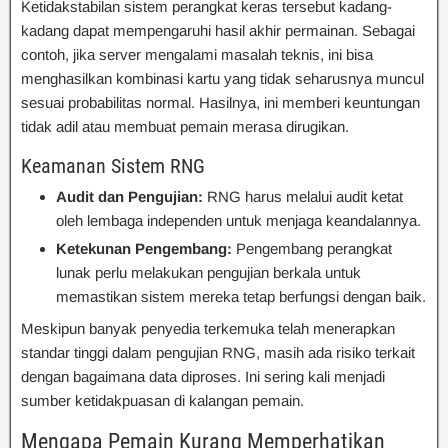
Ketidakstabilan sistem perangkat keras tersebut kadang-
kadang dapat mempengaruhi hasil akhir permainan. Sebagai
contoh, jika server mengalami masalah teknis, ini bisa
menghasilkan kombinasi kartu yang tidak seharusnya muncul
sesuai probabilitas normal. Hasilnya, ini memberi keuntungan
tidak adil atau membuat pemain merasa dirugikan.
Keamanan Sistem RNG
Audit dan Pengujian:
RNG harus melalui audit ketat
oleh lembaga independen untuk menjaga keandalannya.
Ketekunan Pengembang:
Pengembang perangkat
lunak perlu melakukan pengujian berkala untuk
memastikan sistem mereka tetap berfungsi dengan baik.
Meskipun banyak penyedia terkemuka telah menerapkan
standar tinggi dalam pengujian RNG, masih ada risiko terkait
dengan bagaimana data diproses. Ini sering kali menjadi
sumber ketidakpuasan di kalangan pemain.
Mengapa Pemain Kurang Memperhatikan