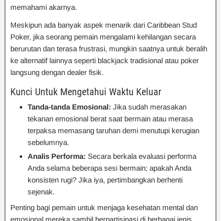
memahami akarnya.
Meskipun ada banyak aspek menarik dari Caribbean Stud
Poker, jika seorang pemain mengalami kehilangan secara
berurutan dan terasa frustrasi, mungkin saatnya untuk beralih
ke alternatif lainnya seperti blackjack tradisional atau poker
langsung dengan dealer fisik.
Kunci Untuk Mengetahui Waktu Keluar
Tanda-tanda Emosional:
Jika sudah merasakan
tekanan emosional berat saat bermain atau merasa
terpaksa memasang taruhan demi menutupi kerugian
sebelumnya.
Analis Performa:
Secara berkala evaluasi performa
Anda selama beberapa sesi bermain; apakah Anda
konsisten rugi? Jika iya, pertimbangkan berhenti
sejenak.
Penting bagi pemain untuk menjaga kesehatan mental dan
emosional mereka sambil berpartisipasi di berbagai jenis