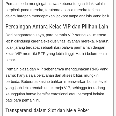
Pemain perlu mengingat bahwa keberuntungan tidak selalu
berpihak pada mereka, terutama apabila mereka terlena
dalam harapan mendapatkan jackpot tanpa analisis yang baik.
Persaingan Antara Kelas VIP dan Pilihan Lain
Dari pengamatan saya, para pemain VIP sering kali merasa
lebih dilindungi karena eksklusivitas layanan mereka. Namun,
tidak jarang terdapat sebuah ilusi bahwa permainan dengan
kelas VIP memiliki RTP yang lebih tinggi. Hal ini belum tentu
benar.
Pemain biasa dan VIP sebenarnya menggunakan RNG yang
sama; hanya saja pelayanan dan aksesibilitas mungkin
berbeda. Beberapa kasino bahkan menawarkan bonus level
yang jauh lebih rendah untuk meja VIP, sehingga terkadang
keunggulan hanya bersifat emosional atau persepsi belaka
bagi para pemain ini.
Transparansi dalam Slot dan Meja Poker