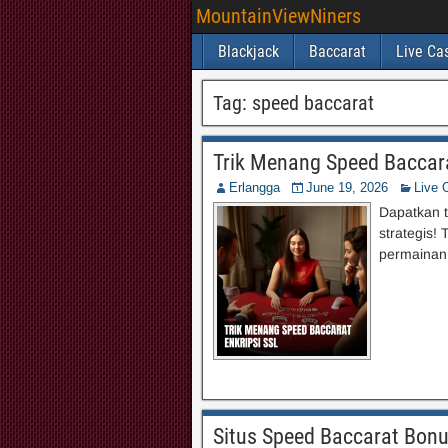
MountainViewNiners
Blackjack
Baccarat
Live Ca
Tag:
speed baccarat
Trik Menang Speed Baccara
Erlangga
June 19, 2026
Live 
Dapatkan 
strategis
permainan 
Situs Speed Baccarat Bonu