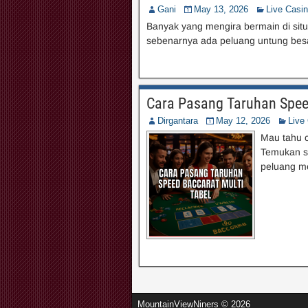
Gani
May 13, 2026
Live Casi
Banyak yang mengira bermain di situ
sebenarnya ada peluang untung besar j
Cara Pasang Taruhan Spee
Dirgantara
May 12, 2026
Live
Mau tahu c
Temukan st
peluang m
MountainViewNiners © 2026