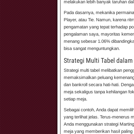
melakukan lebih banyak taruhan da
Pada dasarnya, mekanika permainan
Player, atau Tie. Namun, karena rit
pengamatan yang tepat terhadap po
pengalaman saya, mayoritas kemena
menang sebesar 1.06% dibandingkan
bisa sangat menguntungkan.
Strategi Multi Tabel dala
Strategi multi tabel melibatkan p
memaksimalkan peluang kemenang
dan bankroll secara hati-hati. Den
meja sekaligus tanpa kehilangan f
setiap meja.
Sebagai contoh, Anda dapat memilih
yang terlihat jelas. Terus-menerus 
Anda menggunakan strategi Marting
meja yang memberikan hasil palin