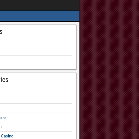
s
ies
ine
o
 Casino