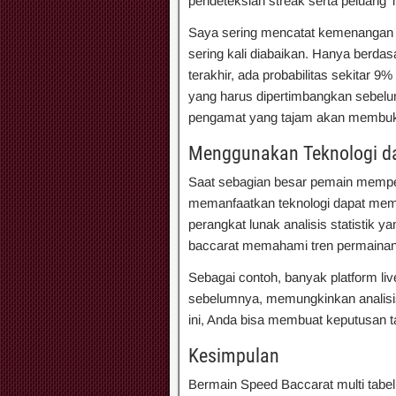
pendeteksian streak serta peluang
Saya sering mencatat kemenangan b
sering kali diabaikan. Hanya berda
terakhir, ada probabilitas sekitar 
yang harus dipertimbangkan sebelu
pengamat yang tajam akan membuk
Menggunakan Teknologi d
Saat sebagian besar pemain mempe
memanfaatkan teknologi dapat mem
perangkat lunak analisis statistik
baccarat memahami tren permainan 
Sebagai contoh, banyak platform liv
sebelumnya, memungkinkan analisis
ini, Anda bisa membuat keputusan t
Kesimpulan
Bermain Speed Baccarat multi tabel