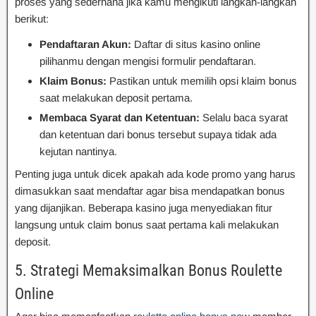
proses yang sederhana jika kamu mengikuti langkah-langkah
berikut:
Pendaftaran Akun:
Daftar di situs kasino online
pilihanmu dengan mengisi formulir pendaftaran.
Klaim Bonus:
Pastikan untuk memilih opsi klaim bonus
saat melakukan deposit pertama.
Membaca Syarat dan Ketentuan:
Selalu baca syarat
dan ketentuan dari bonus tersebut supaya tidak ada
kejutan nantinya.
Penting juga untuk dicek apakah ada kode promo yang harus
dimasukkan saat mendaftar agar bisa mendapatkan bonus
yang dijanjikan. Beberapa kasino juga menyediakan fitur
langsung untuk claim bonus saat pertama kali melakukan
deposit.
5. Strategi Memaksimalkan Bonus Roulette
Online