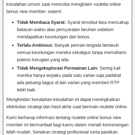
kesalahan umum saat mencoba mengklaim roulette online
bonus new member, seperti:
Tidak Membaca Syarat:
Syarat tersebut bisa mencakup
batasan waktu atau persyaratan taruhan sebelum
mendapatkan keuntungan dari bonus.
Terlalu Ambisius:
Banyak pemain tergoda bertaruh
semua keuntungan mereka sekaligus tanpa memahami
potensi kerugian yang ada.
Tidak Mengeksplorasi Permainan Lain:
Sering kali
mereka hanya terpaku pada satu varian saja padahal
ada peluang bagus di lain varian yang memberi RTP
lebih baik.
Menghindari kesalahan-kesalahan ini dapat meningkatkan
efektivitas strategi dan hasil akhir saat bermain roulette online.
Kami berharap informasi tentang roulette online bonus new
member ini bermanfaat bagi kamu dalam meraih kemenangan
lebih mudah. Sertakan strategi profesional serta pastikan