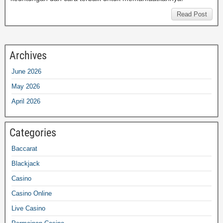
Read Post
Archives
June 2026
May 2026
April 2026
Categories
Baccarat
Blackjack
Casino
Casino Online
Live Casino