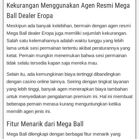
Kekurangan Menggunakan Agen Resmi Mega
Ball Dealer Eropa
Meskipun ada banyak kelebihan, bermain dengan agen resmi
Mega Ball dealer Eropa juga memiliki sejumlah kekurangan.
Salah satu kelemahannya adalah waktu tunggu yang lebih
lama untuk sesi permainan tertentu akibat peraturannya yang
ketat. Pemain mungkin menemukan bahwa sesi permainan
tidak selalu tersedia kapan saja mereka mau.
Selain itu, ada kemungkinan biaya tertinggi dibandingkan
dengan casino online lainnya. Seiring dengan tingkat layanan
yang lebih tinggi, banyak agen menerapkan biaya tambahan
untuk menyediakan pengalaman premium ini. Hal ini membuat
beberapa pemain merasa kurang menguntungkan ketika
memilih agen jenis ini.
Fitur Menarik dari Mega Ball
Mega Ball dilengkapi dengan berbagai fitur menarik yang