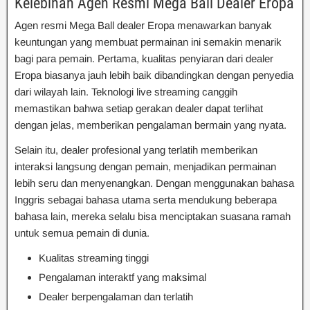
Kelebihan Agen Resmi Mega Ball Dealer Eropa
Agen resmi Mega Ball dealer Eropa menawarkan banyak
keuntungan yang membuat permainan ini semakin menarik
bagi para pemain. Pertama, kualitas penyiaran dari dealer
Eropa biasanya jauh lebih baik dibandingkan dengan penyedia
dari wilayah lain. Teknologi live streaming canggih
memastikan bahwa setiap gerakan dealer dapat terlihat
dengan jelas, memberikan pengalaman bermain yang nyata.
Selain itu, dealer profesional yang terlatih memberikan
interaksi langsung dengan pemain, menjadikan permainan
lebih seru dan menyenangkan. Dengan menggunakan bahasa
Inggris sebagai bahasa utama serta mendukung beberapa
bahasa lain, mereka selalu bisa menciptakan suasana ramah
untuk semua pemain di dunia.
Kualitas streaming tinggi
Pengalaman interaktf yang maksimal
Dealer berpengalaman dan terlatih