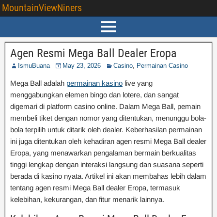
MountainViewNiners
Agen Resmi Mega Ball Dealer Eropa
IsmuBuana
May 23, 2026
Casino
,
Permainan Casino
Mega Ball adalah
permainan kasino
live yang
menggabungkan elemen bingo dan lotere, dan sangat
digemari di platform casino online. Dalam Mega Ball, pemain
membeli tiket dengan nomor yang ditentukan, menunggu bola-
bola terpilih untuk ditarik oleh dealer. Keberhasilan permainan
ini juga ditentukan oleh kehadiran agen resmi Mega Ball dealer
Eropa, yang menawarkan pengalaman bermain berkualitas
tinggi lengkap dengan interaksi langsung dan suasana seperti
berada di kasino nyata. Artikel ini akan membahas lebih dalam
tentang agen resmi Mega Ball dealer Eropa, termasuk
kelebihan, kekurangan, dan fitur menarik lainnya.