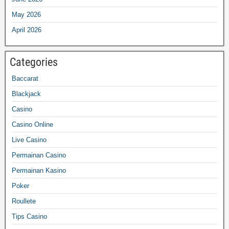
May 2026
April 2026
Categories
Baccarat
Blackjack
Casino
Casino Online
Live Casino
Permainan Casino
Permainan Kasino
Poker
Roullete
Tips Casino