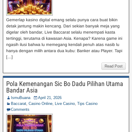
Gemerlap kasino digital emang selalu punya cara buat bikin
detak jantung makin kencang. Dari sekian banyak meja yang
digelar oleh bandar, Live Baccarat selalu menempati kasta
tertinggi, terutama di kawasan Asia. Kenapa? Karena game ini
ngasih ilusi bahwa lu memegang kendali penuh atas nasib lu
hanya dengan milih antara dua kubu: Banker atau Player. Tapi
[…]
Read Post
Pola Kemenangan Sic Bo Dadu Pilihan Utama
Bandar Asia
IsmuBuana
April 21, 2026
Baccarat
,
Casino Online
,
Live Casino
,
Tips Casino
Comments