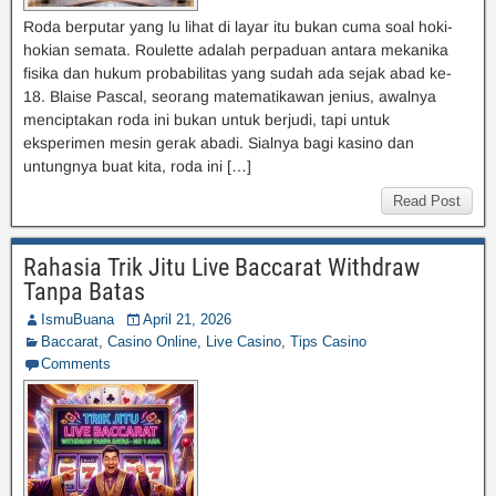
Roda berputar yang lu lihat di layar itu bukan cuma soal hoki-
hokian semata. Roulette adalah perpaduan antara mekanika
fisika dan hukum probabilitas yang sudah ada sejak abad ke-
18. Blaise Pascal, seorang matematikawan jenius, awalnya
menciptakan roda ini bukan untuk berjudi, tapi untuk
eksperimen mesin gerak abadi. Sialnya bagi kasino dan
untungnya buat kita, roda ini […]
Read Post
Rahasia Trik Jitu Live Baccarat Withdraw
Tanpa Batas
IsmuBuana
April 21, 2026
Baccarat
,
Casino Online
,
Live Casino
,
Tips Casino
Comments