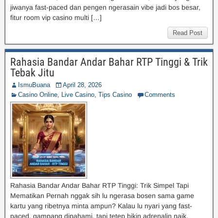
jiwanya fast-paced dan pengen ngerasain vibe jadi bos besar,
fitur room vip casino multi […]
Read Post
Rahasia Bandar Andar Bahar RTP Tinggi & Trik
Tebak Jitu
IsmuBuana
April 28, 2026
Casino Online
,
Live Casino
,
Tips Casino
Comments
Rahasia Bandar Andar Bahar RTP Tinggi: Trik Simpel Tapi
Mematikan Pernah nggak sih lu ngerasa bosen sama game
kartu yang ribetnya minta ampun? Kalau lu nyari yang fast-
paced, gampang dipahami, tapi tetep bikin adrenalin naik,