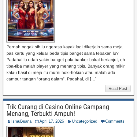
Pernah nggak sih lu ngerasa kayak lagi dikerjain sama meja
pas kartu yang keluar beda tipis banget sama tebakan lu?
Padahal lu udah yakin banget pola banker bakal berlanjut, eh
tiba-tiba malah player yang menang tipis. Banyak orang mikir
kalau hasil di meja itu murni hoki-hokian atau malah ada
campur tangan “orang dalam”. Padahal, di […]
Read Post
Trik Curang di Casino Online Gampang
Menang, Terbukti Ampuh!
IsmuBuana
April 17, 2026
Uncategorized
Comments