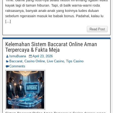
Time. Game yang host-nya selalu heboh ini emang ngasih vibes
kayak lagi di taman hiburan. Tapi, di balik warna-warni roda
raksasanya, banyak anak-anak yang koinnya ludes duluan
sebelum ngerasain masuk ke babak bonus. Padahal, kalau lu
[…]
Read Post
Kelemahan Sistem Baccarat Online Aman
Terpercaya & Fakta Meja
IsmuBuana
April 23, 2026
Baccarat
,
Casino Online
,
Live Casino
,
Tips Casino
Comments