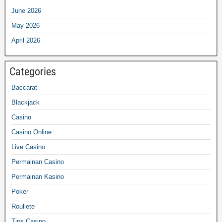
June 2026
May 2026
April 2026
Categories
Baccarat
Blackjack
Casino
Casino Online
Live Casino
Permainan Casino
Permainan Kasino
Poker
Roullete
Tips Casino