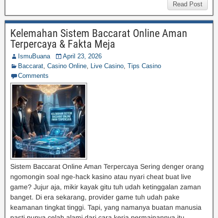
Read Post
Kelemahan Sistem Baccarat Online Aman
Terpercaya & Fakta Meja
IsmuBuana
April 23, 2026
Baccarat
,
Casino Online
,
Live Casino
,
Tips Casino
Comments
Sistem Baccarat Online Aman Terpercaya Sering denger orang
ngomongin soal nge-hack kasino atau nyari cheat buat live
game? Jujur aja, mikir kayak gitu tuh udah ketinggalan zaman
banget. Di era sekarang, provider game tuh udah pake
keamanan tingkat tinggi. Tapi, yang namanya buatan manusia
pasti punya celah alami dari cara kerja permainannya itu