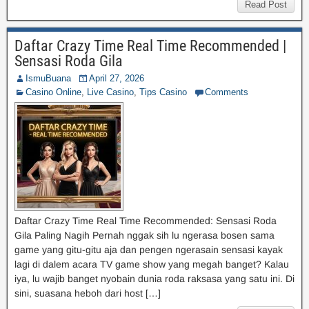
Read Post
Daftar Crazy Time Real Time Recommended |
Sensasi Roda Gila
IsmuBuana
April 27, 2026
Casino Online
,
Live Casino
,
Tips Casino
Comments
Daftar Crazy Time Real Time Recommended: Sensasi Roda
Gila Paling Nagih Pernah nggak sih lu ngerasa bosen sama
game yang gitu-gitu aja dan pengen ngerasain sensasi kayak
lagi di dalem acara TV game show yang megah banget? Kalau
iya, lu wajib banget nyobain dunia roda raksasa yang satu ini. Di
sini, suasana heboh dari host […]