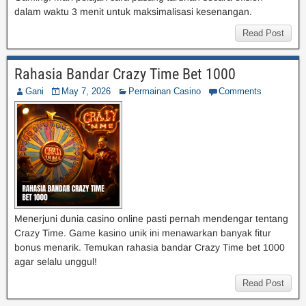
dalam waktu 3 menit untuk maksimalisasi kesenangan.
Read Post
Rahasia Bandar Crazy Time Bet 1000
Gani
May 7, 2026
Permainan Casino
Comments
Menerjuni dunia casino online pasti pernah mendengar tentang
Crazy Time. Game kasino unik ini menawarkan banyak fitur
bonus menarik. Temukan rahasia bandar Crazy Time bet 1000
agar selalu unggul!
Read Post