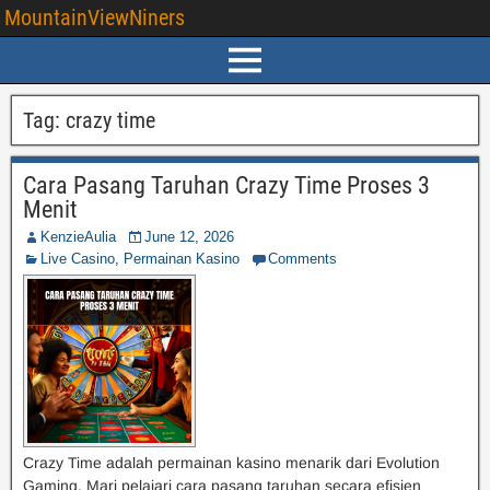
MountainViewNiners
Tag:
crazy time
Cara Pasang Taruhan Crazy Time Proses 3
Menit
KenzieAulia
June 12, 2026
Live Casino
,
Permainan Kasino
Comments
Crazy Time adalah permainan kasino menarik dari Evolution
Gaming. Mari pelajari cara pasang taruhan secara efisien