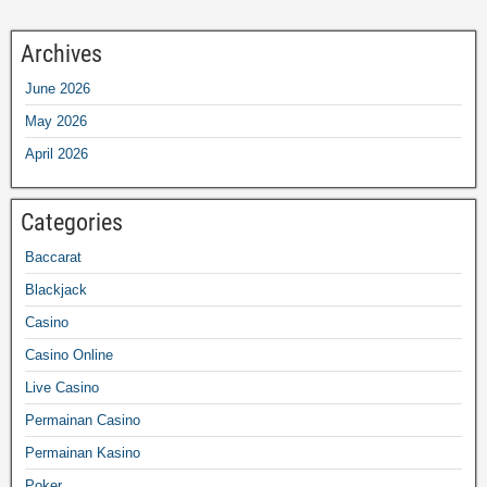
Archives
June 2026
May 2026
April 2026
Categories
Baccarat
Blackjack
Casino
Casino Online
Live Casino
Permainan Casino
Permainan Kasino
Poker