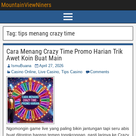
MountainViewNiners
Tag:
tips menang crazy time
Cara Menang Crazy Time Promo Harian Trik
Awet Koin Buat Main
IsmuBuana
April 27, 2026
Casino Online
,
Live Casino
,
Tips Casino
Comments
Ngomongin game live yang paling bikin jantungan tapi seru abis
buat ditonton bareng temen tongkrongan, pasti larinya ke Crazy