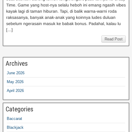
Time. Game yang host-nya selalu heboh ini emang ngasih vibes
kayak lagi di taman hiburan. Tapi, di balik warna-warni roda
raksasanya, banyak anak-anak yang koinnya ludes duluan
sebelum ngerasain masuk ke babak bonus. Padahal, kalau lu
[…]
Read Post
Archives
June 2026
May 2026
April 2026
Categories
Baccarat
Blackjack