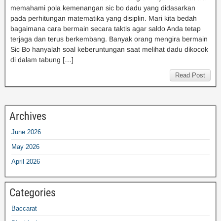
memahami pola kemenangan sic bo dadu yang didasarkan
pada perhitungan matematika yang disiplin. Mari kita bedah
bagaimana cara bermain secara taktis agar saldo Anda tetap
terjaga dan terus berkembang. Banyak orang mengira bermain
Sic Bo hanyalah soal keberuntungan saat melihat dadu dikocok
di dalam tabung […]
Read Post
Archives
June 2026
May 2026
April 2026
Categories
Baccarat