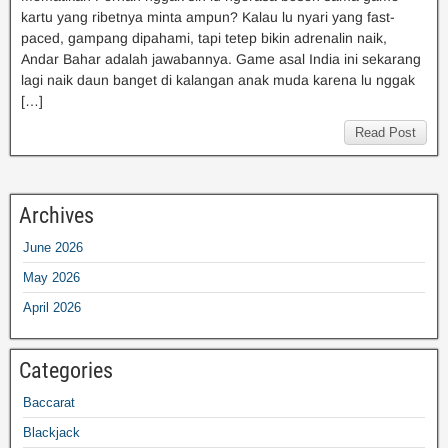
kartu yang ribetnya minta ampun? Kalau lu nyari yang fast-
paced, gampang dipahami, tapi tetep bikin adrenalin naik,
Andar Bahar adalah jawabannya. Game asal India ini sekarang
lagi naik daun banget di kalangan anak muda karena lu nggak
[…]
Read Post
Archives
June 2026
May 2026
April 2026
Categories
Baccarat
Blackjack