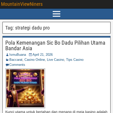
MountainViewNiners
Tag:
strategi dadu pro
Pola Kemenangan Sic Bo Dadu Pilihan Utama
Bandar Asia
IsmuBuana
April 21, 2026
Baccarat
,
Casino Online
,
Live Casino
,
Tips Casino
Comments
Kunci utama untuk bertahan dan menang di meja kasino adalah