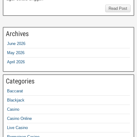
Read Post
Archives
June 2026
May 2026
April 2026
Categories
Baccarat
Blackjack
Casino
Casino Online
Live Casino
Permainan Casino