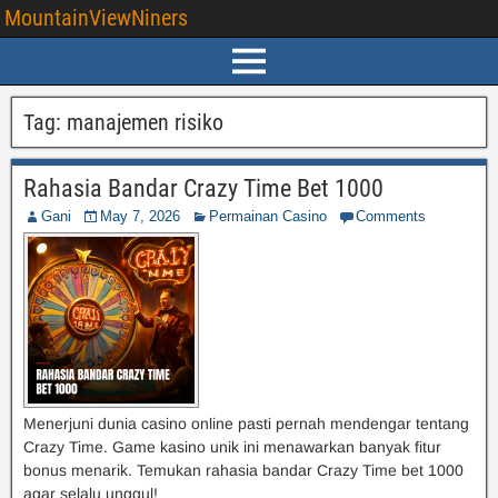
MountainViewNiners
Tag:
manajemen risiko
Rahasia Bandar Crazy Time Bet 1000
Gani
May 7, 2026
Permainan Casino
Comments
Menerjuni dunia casino online pasti pernah mendengar tentang
Crazy Time. Game kasino unik ini menawarkan banyak fitur
bonus menarik. Temukan rahasia bandar Crazy Time bet 1000
agar selalu unggul!