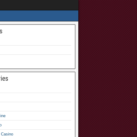
s
ies
ine
o
 Casino