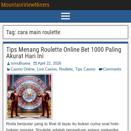
MountainViewNiners
Tag:
cara main roulette
Tips Menang Roulette Online Bet 1000 Paling
Akurat Hari Ini
IsmuBuana
April 22, 2026
Casino Online
,
Live Casino
,
Roullete
,
Tips Casino
Comments
Roda berputar yang lu lihat di layar itu bukan cuma soal hoki-
hokian semata. Roulette adalah perpaduan antara mekanika