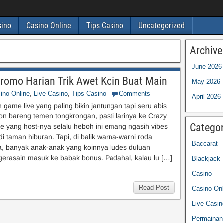
sino
Casino Online
Tips Casino
Uncategorized
Archive
June 2026
romo Harian Trik Awet Koin Buat Main
May 2026
ino Online
,
Live Casino
,
Tips Casino
Comments
April 2026
game live yang paling bikin jantungan tapi seru abis
ton bareng temen tongkrongan, pasti larinya ke Crazy
Categor
 yang host-nya selalu heboh ini emang ngasih vibes
di taman hiburan. Tapi, di balik warna-warni roda
Baccarat
, banyak anak-anak yang koinnya ludes duluan
erasain masuk ke babak bonus. Padahal, kalau lu […]
Blackjack
Casino
Read Post
Casino Onl
Live Casin
Permainan