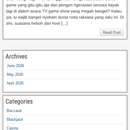
game yang gitu-gitu aja dan pengen ngerasain sensasi kayak
lagi di dalem acara TV game show yang megah banget? Kalau
iya, lu wajib banget nyobain dunia roda raksasa yang satu ini. Di
sini, suasana heboh dari host […]
Read Post
Archives
June 2026
May 2026
April 2026
Categories
Baccarat
Blackjack
Casino