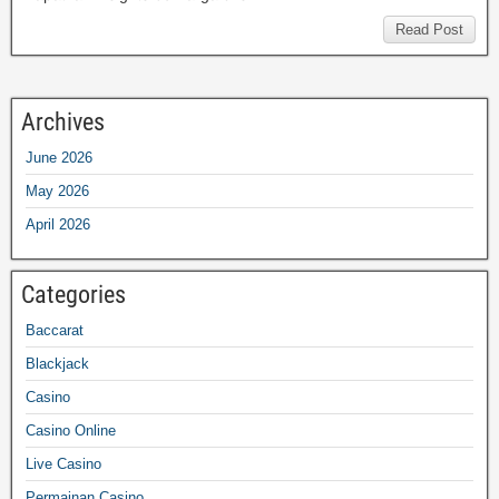
Read Post
Archives
June 2026
May 2026
April 2026
Categories
Baccarat
Blackjack
Casino
Casino Online
Live Casino
Permainan Casino