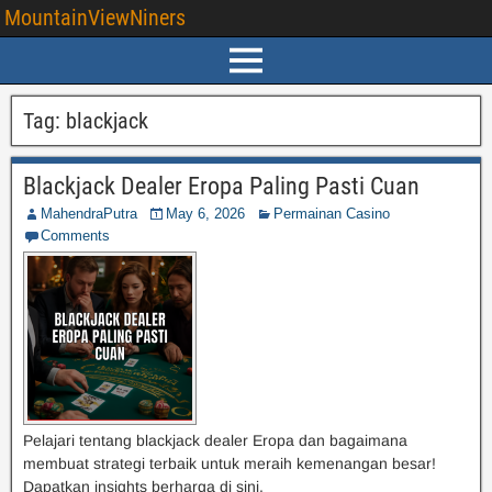
MountainViewNiners
Tag:
blackjack
Blackjack Dealer Eropa Paling Pasti Cuan
MahendraPutra
May 6, 2026
Permainan Casino
Comments
Pelajari tentang blackjack dealer Eropa dan bagaimana
membuat strategi terbaik untuk meraih kemenangan besar!
Dapatkan insights berharga di sini.